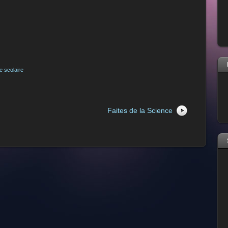
e scolaire
Faites de la Science