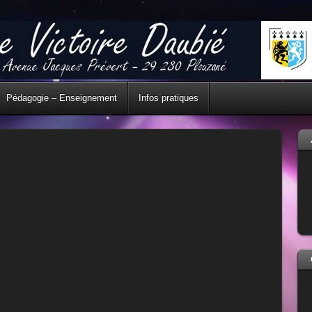
Pédagogie – Enseignement
Infos pratiques