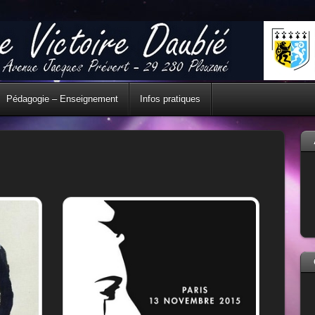
Pédagogie – Enseignement
Infos pratiques