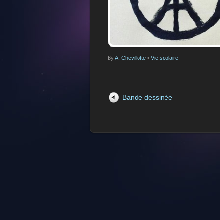
By
A. Chevillotte
•
Vie scolaire
Bande dessinée