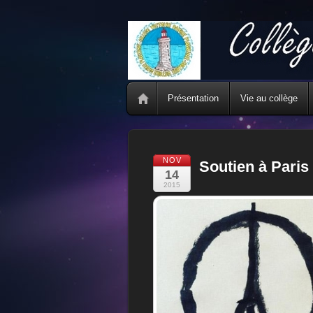
Présentation
Vie au collège
NOV
Soutien à Paris
14
2015