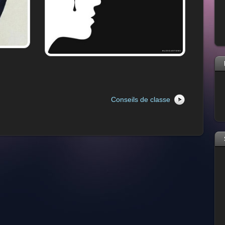
Conseils de classe