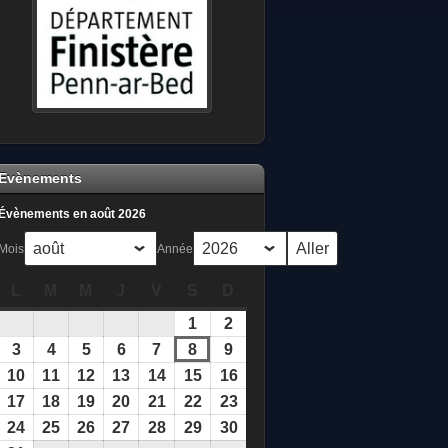
Evènements
Évènements en août 2026
Mois
Année
L
lundi
M
mardi
M
mercredi
J
jeudi
V
vendredi
S
samedi
D
dimanche
1
août
2
août
1,
2,
3
août
4
août
5
août
6
août
7
août
8
août
9
août
2026
2026
3,
4,
5,
6,
7,
8,
9,
10
août
11
août
12
août
13
août
14
août
15
août
16
août
2026
2026
2026
2026
2026
2026
2026
10,
11,
12,
13,
14,
15,
16,
17
août
18
août
19
août
20
août
21
août
22
août
23
août
2026
2026
2026
2026
2026
2026
2026
17,
18,
19,
20,
21,
22,
23,
24
août
25
août
26
août
27
août
28
août
29
août
30
août