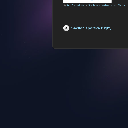
By
A. Chevillotte
•
Section sportive surf
,
Vie sco
Section sportive rugby