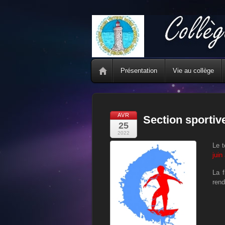
Présentation
Vie au collège
AVR
Section sportiv
25
2022
Le t
juin
La f
rend