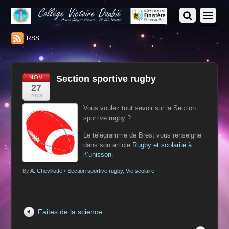
RSS
Section sportive rugby
NOV
27
2018
Vous voulez tout savoir sur la Section
sportive rugby ?
Le télégramme de Brest vous renseigne
dans son article
Rugby et scolarité à
l\’unisson
.
By
A. Chevillotte
•
Section sportive rugby
,
Vie scolaire
Faites de la science