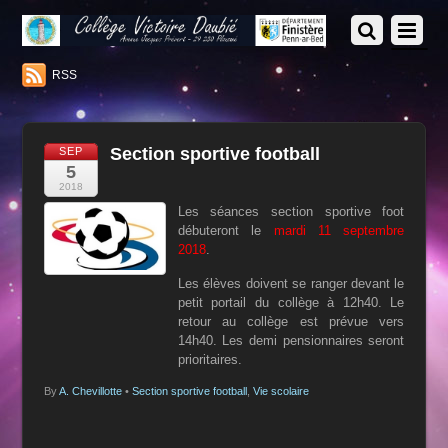
RSS
Section sportive football
SEP
5
2018
Les séances section sportive foot
débuteront le
mardi 11 septembre
2018
.
Les élèves doivent se ranger devant le
petit portail du collège à 12h40. Le
retour au collège est prévue vers
14h40. Les demi pensionnaires seront
prioritaires.
By
A. Chevillotte
•
Section sportive football
,
Vie scolaire