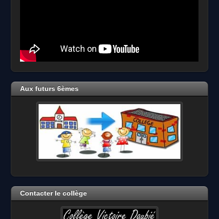
Aux futurs 6èmes
Contacter le collège