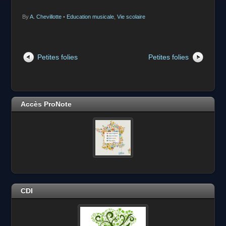
By
A. Chevillotte
•
Education musicale
,
Vie scolaire
Petites folies
Petites folies
Accès ProNote
CDI