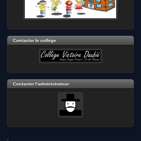
Contacter le collège
Contacter l’administrateur
↑