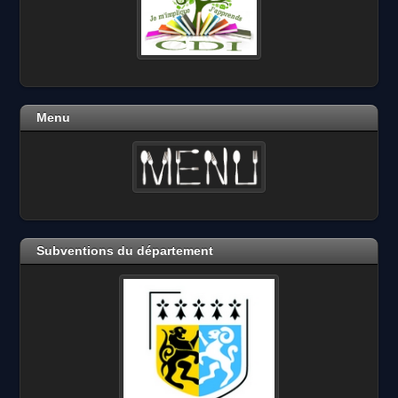
Menu
Subventions du département