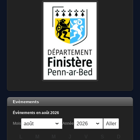
Evènements
Évènements en août 2026
Mois
Année
L
lundi
M
mardi
M
mercredi
J
jeudi
V
vendredi
S
samedi
D
dimanc