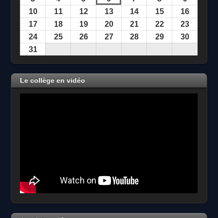
2026
2026
3,
4,
5,
6,
7,
8,
9,
10
août
11
août
12
août
13
août
14
août
15
août
16
août
2026
2026
2026
2026
2026
2026
2026
10,
11,
12,
13,
14,
15,
16,
17
août
18
août
19
août
20
août
21
août
22
août
23
août
2026
2026
2026
2026
2026
2026
2026
17,
18,
19,
20,
21,
22,
23,
24
août
25
août
26
août
27
août
28
août
29
août
30
août
2026
2026
2026
2026
2026
2026
2026
24,
25,
26,
27,
28,
29,
30,
31
août
2026
2026
2026
2026
2026
2026
2026
31,
2026
Le collège en vidéo