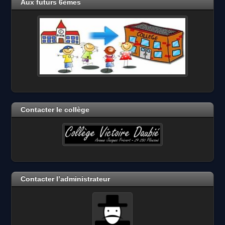
Aux futurs 6èmes
Contacter le collège
Contacter l’administrateur