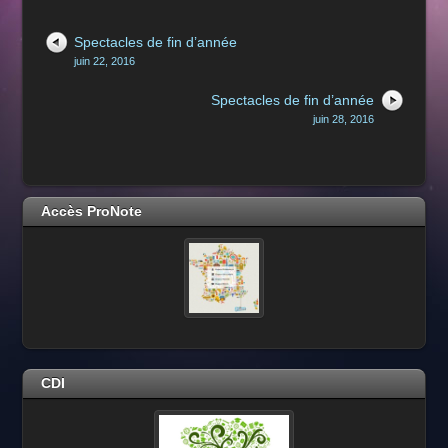
Spectacles de fin d’année
juin 22, 2016
Spectacles de fin d’année
juin 28, 2016
Accès ProNote
CDI