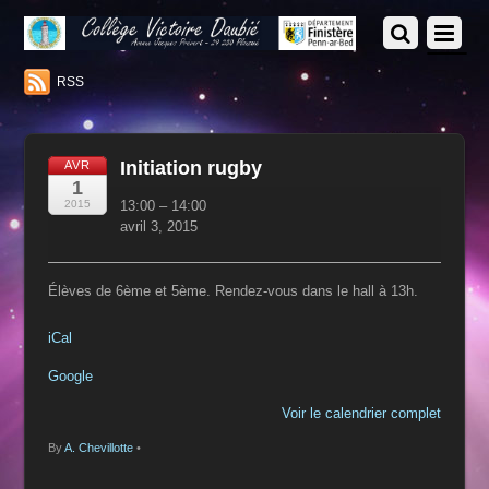
RSS
Initiation rugby
AVR
1
Initiation
2015
13:00
–
14:00
rugby
avril 3, 2015
Élèves de 6ème et 5ème. Rendez-vous dans le hall à 13h.
iCal
Google
Voir le calendrier complet
By
A. Chevillotte
•