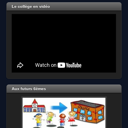
2026
Le collège en vidéo
Aux futurs 6èmes