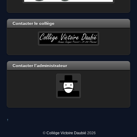
Contacter le collège
Contacter l’administrateur
↑
©
Collège Victoire Daubié
2026