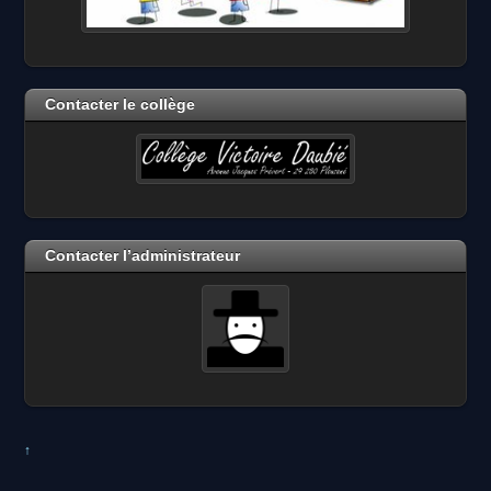
Contacter le collège
Contacter l’administrateur
↑