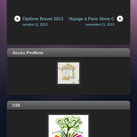
Diplôme Brevet 2013
Voyage à Paris 3ème C
octobre 11, 2013
novembre 21, 2013
Accès ProNote
CDI