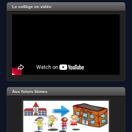
2026
Le collège en vidéo
Aux futurs 6èmes