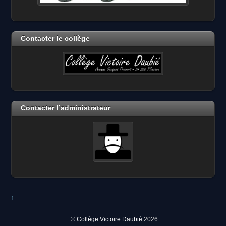
Contacter le collège
Contacter l’administrateur
↑
©
Collège Victoire Daubié
2026