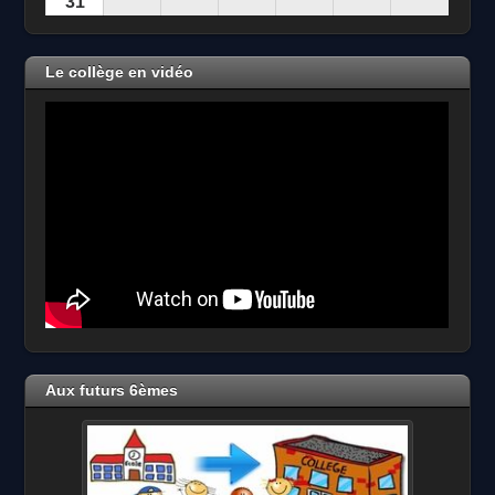
24,
25,
26,
27,
28,
29,
30,
31
août
2026
2026
2026
2026
2026
2026
2026
31,
2026
Le collège en vidéo
Aux futurs 6èmes