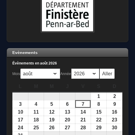
Evènements
Évènements en août 2026
Mois
Année
L
lundi
M
mardi
M
mercredi
J
jeudi
V
vendredi
S
samedi
D
dimanc
1
août
2
août
1,
2,
3
août
4
août
5
août
6
août
7
août
8
août
9
août
2026
2026
3,
4,
5,
6,
7,
8,
9,
10
août
11
août
12
août
13
août
14
août
15
août
16
août
2026
2026
2026
2026
2026
2026
2026
10,
11,
12,
13,
14,
15,
16,
17
août
18
août
19
août
20
août
21
août
22
août
23
août
2026
2026
2026
2026
2026
2026
2026
17,
18,
19,
20,
21,
22,
23,
24
août
25
août
26
août
27
août
28
août
29
août
30
août
2026
2026
2026
2026
2026
2026
2026