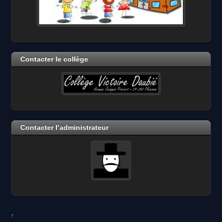
Contacter le collège
Contacter l’administrateur
↑