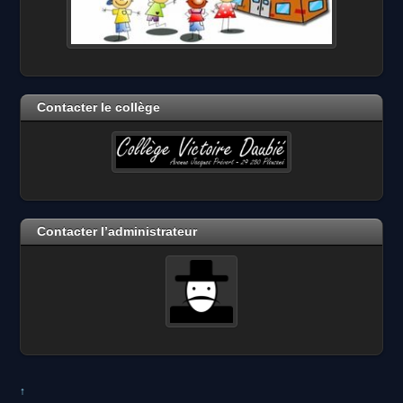
Contacter le collège
Contacter l’administrateur
↑