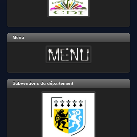
Menu
Subventions du département