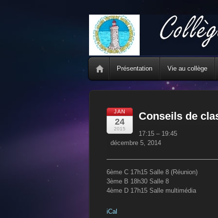
Présentation
Vie au collège
JAN
Conseils de cla
24
Conseils
2015
17:15
–
19:45
de
décembre 5, 2014
classe
6ème C 17h15 Salle 8 (Réunion)
3ème B 18h30 Salle 8
4ème D 17h15 Salle multimédia
iCal