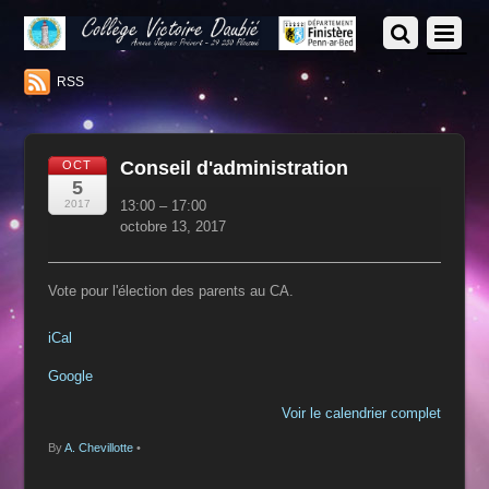
RSS
Conseil d'administration
OCT
5
Conseil
2017
13:00
–
17:00
d'administration
octobre 13, 2017
Vote pour l'élection des parents au CA.
iCal
Google
Voir le calendrier complet
By
A. Chevillotte
•