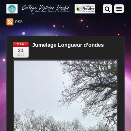
RSS
Jumelage Longueur d’ondes
MAR
21
2025