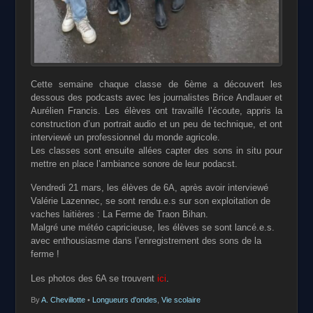
Cette semaine chaque classe de 6ème a découvert les
dessous des podcasts avec les journalistes Brice
Andlauer et
Aurélien Francis. Les élèves ont travaillé
l’écoute, appris la
construction d’un portrait audio et un
peu de technique, et ont
interviewé un professionnel du
monde agricole.
Les classes sont ensuite allées capter des sons in situ
pour
mettre en place l’ambiance sonore de leur podacst.
Vendredi 21 mars, les élèves de 6A, après avoir
interviewé
Valérie Lazennec, se sont rendu.e.s sur son
exploitation de
vaches laitières : La Ferme de Traon
Bihan.
Malgré une météo capricieuse, les élèves se sont
lancé.e.s.
avec enthousiasme dans l’enregistrement des
sons de la
ferme !
Les photos des 6A se trouvent
ici
.
By
A. Chevillotte
•
Longueurs d'ondes
,
Vie scolaire