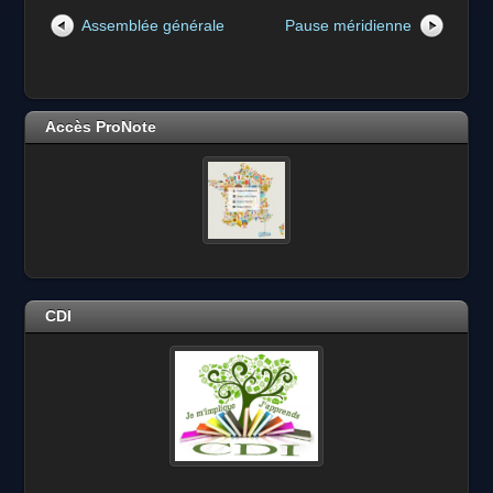
Assemblée générale
Pause méridienne
Accès ProNote
CDI