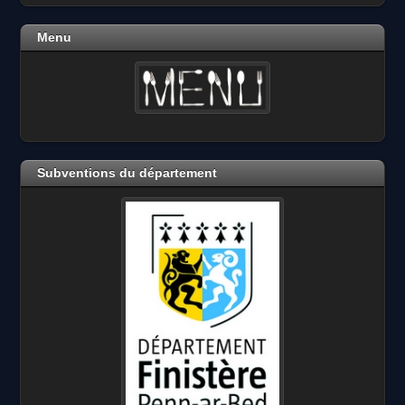
Menu
Subventions du département