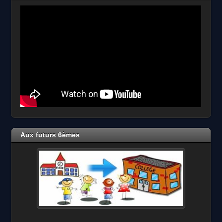
Aux futurs 6èmes