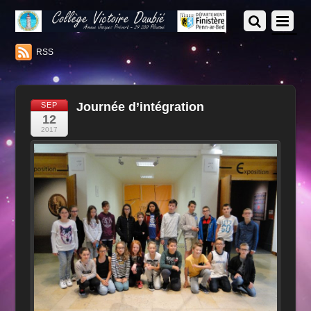
RSS
Journée d’intégration
SEP
12
2017