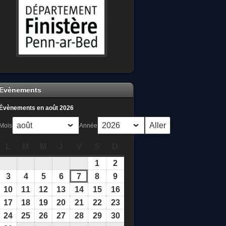
Evènements
Évènements en août 2026
Mois
Année
L
lundi
M
mardi
M
mercredi
J
jeudi
V
vendredi
S
samedi
D
dimanche
1
août
2
août
1,
2,
3
août
4
août
5
août
6
août
7
août
8
août
9
août
2026
2026
3,
4,
5,
6,
7,
8,
9,
10
août
11
août
12
août
13
août
14
août
15
août
16
août
2026
2026
2026
2026
2026
2026
2026
10,
11,
12,
13,
14,
15,
16,
17
août
18
août
19
août
20
août
21
août
22
août
23
août
2026
2026
2026
2026
2026
2026
2026
17,
18,
19,
20,
21,
22,
23,
24
août
25
août
26
août
27
août
28
août
29
août
30
août