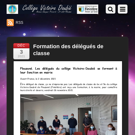
RSS
Formation des délégués de
DÉC
3
classe
2021