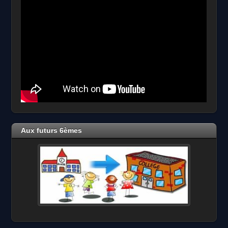
Aux futurs 6èmes