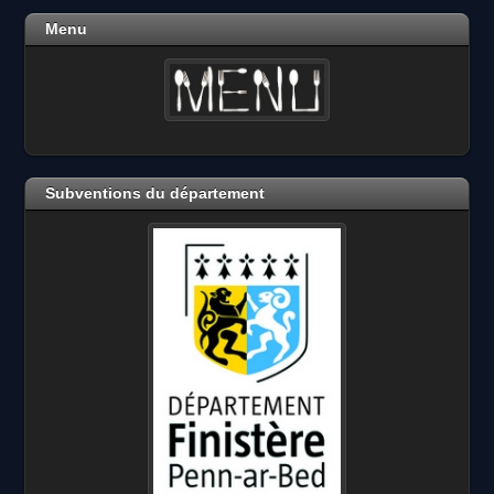
Menu
Subventions du département