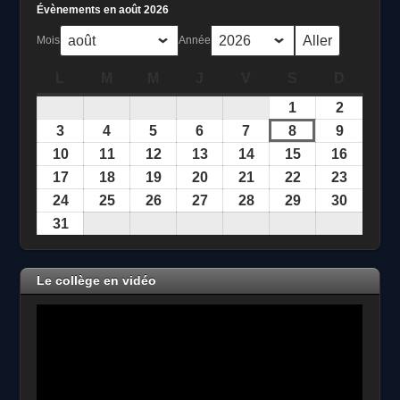
Évènements en août 2026
Mois
Année
L
lundi
M
mardi
M
mercredi
J
jeudi
V
vendredi
S
samedi
D
dimanc
1
août
2
août
1,
2,
3
août
4
août
5
août
6
août
7
août
8
août
9
août
2026
2026
3,
4,
5,
6,
7,
8,
9,
10
août
11
août
12
août
13
août
14
août
15
août
16
août
2026
2026
2026
2026
2026
2026
2026
10,
11,
12,
13,
14,
15,
16,
17
août
18
août
19
août
20
août
21
août
22
août
23
août
2026
2026
2026
2026
2026
2026
2026
17,
18,
19,
20,
21,
22,
23,
24
août
25
août
26
août
27
août
28
août
29
août
30
août
2026
2026
2026
2026
2026
2026
2026
24,
25,
26,
27,
28,
29,
30,
31
août
2026
2026
2026
2026
2026
2026
2026
31,
2026
Le collège en vidéo