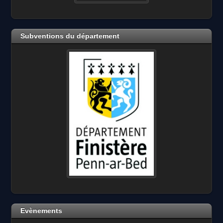
Subventions du département
Evènements