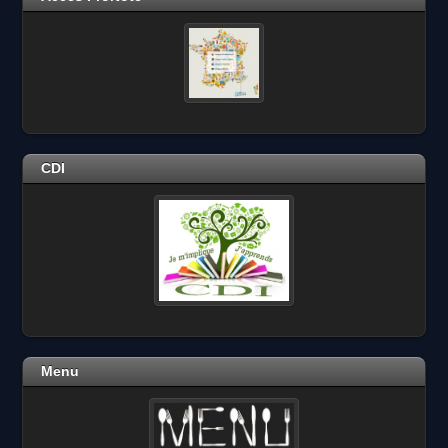
CDI
Menu