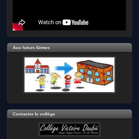
Aux futurs 6èmes
Contacter le collège