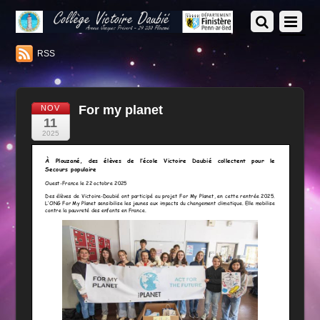
RSS
For my planet
NOV
11
2025