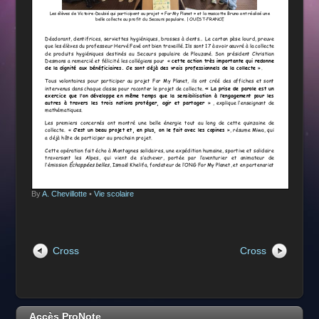
By
A. Chevillotte
•
Vie scolaire
Cross
Cross
Accès ProNote