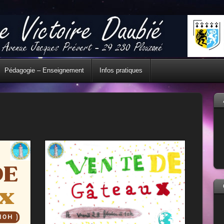
Pédagogie – Enseignement
Infos pratiques