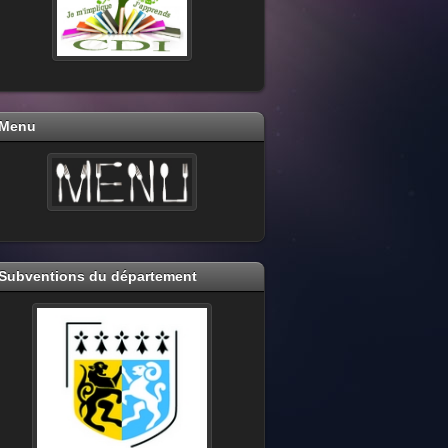
Menu
Subventions du département