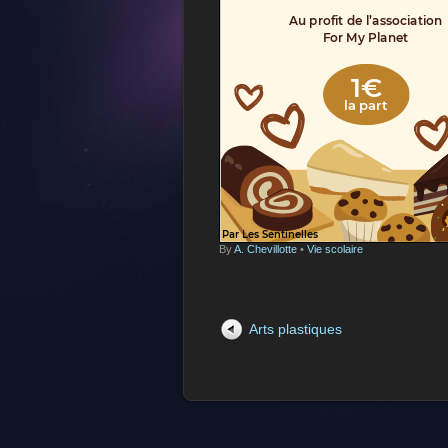
By
A. Chevillotte
•
Vie scolaire
Arts plastiques