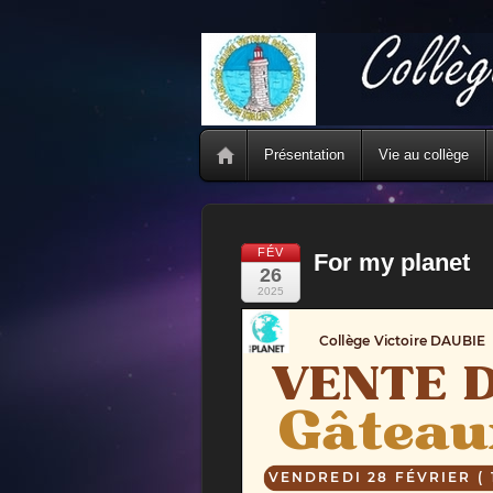
Présentation
Vie au collège
FÉV
For my planet
26
2025