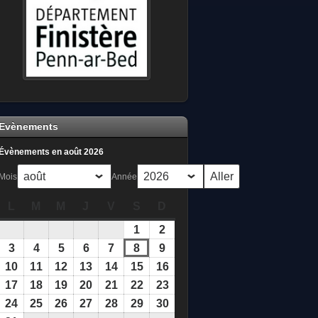
Evènements
Évènements en août 2026
Mois
Année
L
lundi
M
mardi
M
mercredi
J
jeudi
V
vendredi
S
samedi
D
dimanche
1
août
2
août
1,
2,
3
août
4
août
5
août
6
août
7
août
8
août
9
août
2026
2026
3,
4,
5,
6,
7,
8,
9,
10
août
11
août
12
août
13
août
14
août
15
août
16
août
2026
2026
2026
2026
2026
2026
2026
10,
11,
12,
13,
14,
15,
16,
17
août
18
août
19
août
20
août
21
août
22
août
23
août
2026
2026
2026
2026
2026
2026
2026
17,
18,
19,
20,
21,
22,
23,
24
août
25
août
26
août
27
août
28
août
29
août
30
août