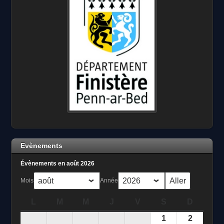
Evènements
Évènements en août 2026
Mois
Année
L
lundi
M
mardi
M
mercredi
J
jeudi
V
vendredi
S
samedi
D
dimanc
1
août
2
août