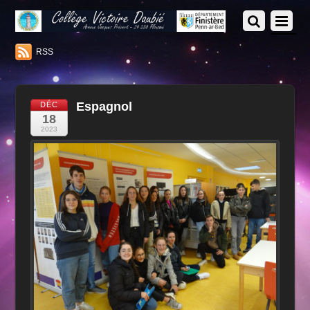
RSS
Espagnol
DÉC
18
2023