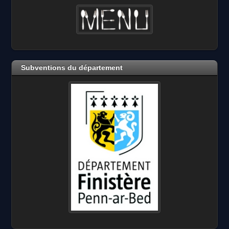
Subventions du département