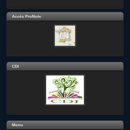
Accès ProNote
CDI
Menu