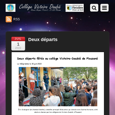
RSS
Deux départs
JUIL
1
2022