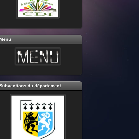
Menu
Subventions du département