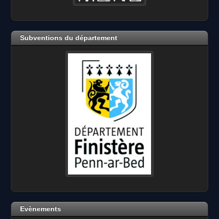
Subventions du département
Evènements