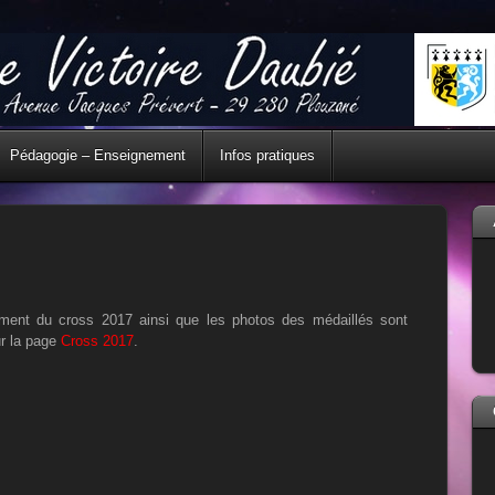
Pédagogie – Enseignement
Infos pratiques
ment du cross 2017 ainsi que les photos des médaillés sont
ur la page
Cross 2017
.