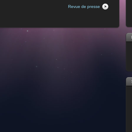
Revue de presse