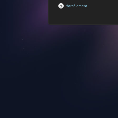
Harcèlement