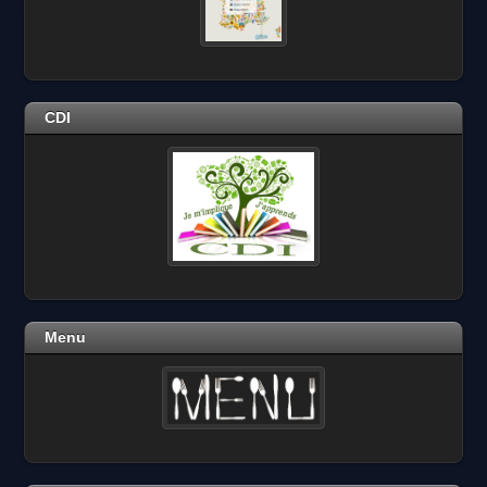
CDI
Menu