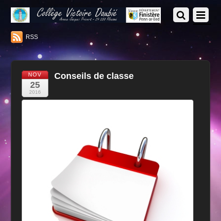
RSS
Conseils de classe
NOV
25
2016