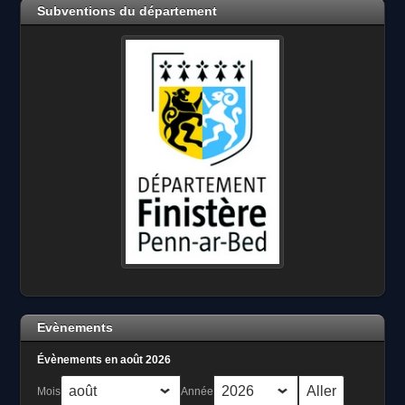
Subventions du département
Evènements
Évènements en août 2026
Mois
Année