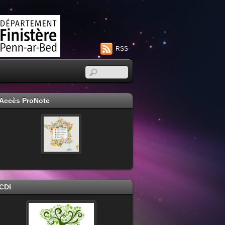
RSS
Accès ProNote
CDI