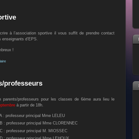
rtive
crire à l’association sportive il vous suffit de prendre contact
s enseignants d’EPS.
breux !
laire
s/professeurs
n parents/professeurs pour les classes de 6ème aura lieu le
septembre
à partir de 18h.
A : professeur principal Mme LELEU
B : professeur principal Mme CLORENNEC
C : professeur principal M. MIOSSEC
D : professeur principal Mme LEHOUX