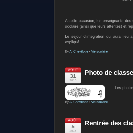
A cette occasion, les enseignants des 
scolaire (ainsi que leurs attentes) et ré
Le séjour d’intégration qui aura lieu
expliqué.
By
A. Chevillotte
•
Vie scolaire
AOÛT
Photo de class
31
2015
Les photos
By
A. Chevillotte
•
Vie scolaire
AOÛT
Rentrée des cl
5
2015