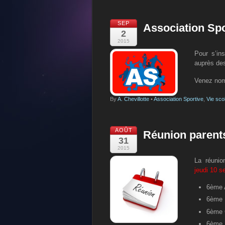
SEP
Association Spo
2
2015
Pour s’ins
auprès de
Venez nom
By
A. Chevillotte
•
Association Sportive
,
Vie sco
AOÛT
Réunion parent
31
2015
La réunio
jeudi 10 
6ème 
6ème 
6ème 
6ème 