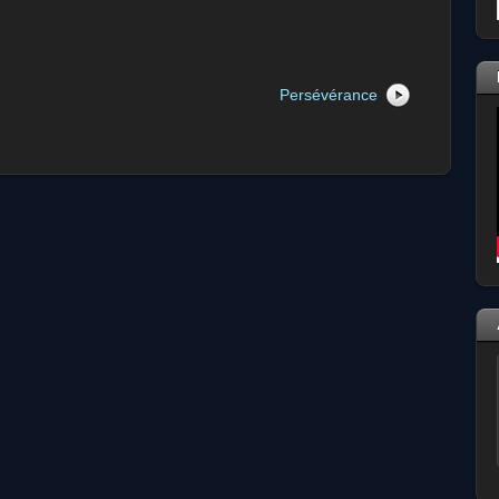
Persévérance