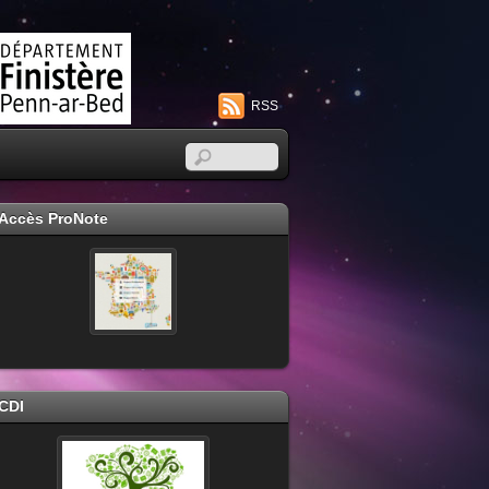
RSS
Accès ProNote
CDI