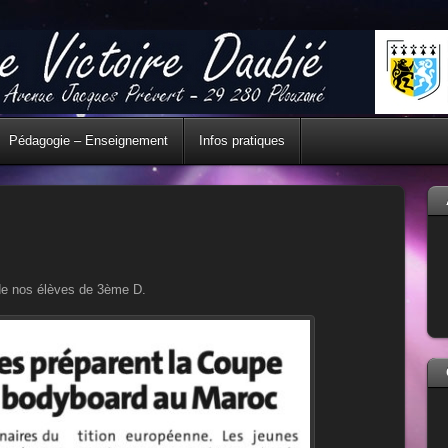
Pédagogie – Enseignement
Infos pratiques
 de nos élèves de 3ème D.