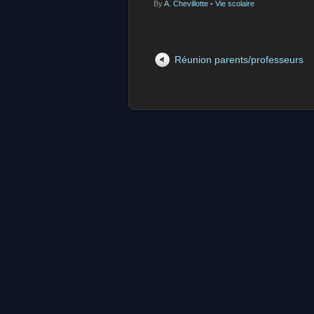
By
A. Chevillotte
•
Vie scolaire
Réunion parents/professeurs