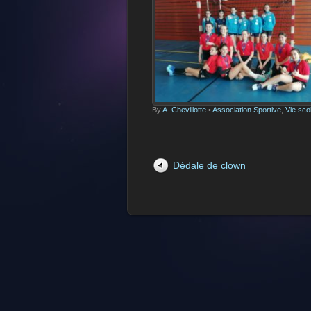
By
A. Chevillotte
•
Association Sportive
,
Vie sco
Dédale de clown