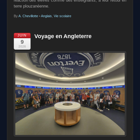
réaction des élèves comme des enseignants, à leur retour en
terre plouzanéenne.
By
A. Chevillotte
•
Anglais
,
Vie scolaire
Voyage en Angleterre
JUIN
9
2026