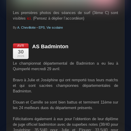
Les premières photos des séances de surf (3ème C) sont
visibles
ici
. (Pensez à déplier l’accordéon)
By
A. Chevillotte
•
EPS
,
Vie scolaire
AS Badminton
AVR
30
2026
Le championnat départemental de Badminton a eu lieu à
Quimperlé mercredi 29 avril.
Bravo à Julie et Joséphine qui ont remporté tous leurs matchs
et qui sont sacrées championnes départementales de
Badminton.
Elouan et Camille se sont bien battus et terminent 11ème sur
les 24 meilleurs duos du département présents.
Félicitations également à eux pour l’obtention de leur diplôme
de juge officiel badminton avec de superbes notes (38/40 pour
Joséphine; 35,5/40 pour Julie et Elouan; 33,5/40 pour