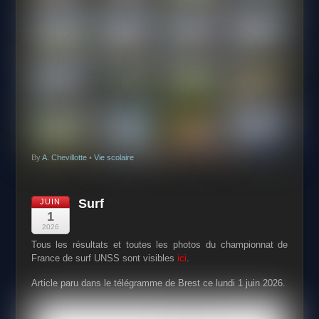
By
A. Chevillotte
•
Vie scolaire
Surf
JUIN
1
2026
Tous les résultats et toutes les photos du championnat de
France de surf UNSS sont visibles
ici
.
Article paru dans le télégramme de Brest ce lundi 1 juin 2026.