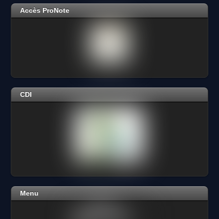
Accès ProNote
CDI
Menu