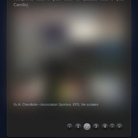
Camille).
By
A. Chevillotte
•
Association Sportive
,
EPS
,
Vie scolaire
‹
1
2
3
4
›
»