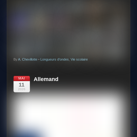
By
A. Chevillotte
•
Longueurs d'ondes
,
Vie scolaire
Allemand
MAI
11
2026