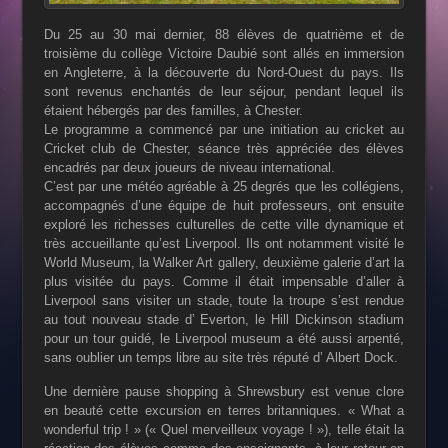
Du 25 au 30 mai dernier, 88 élèves de quatrième et de
troisième du collège Victoire Daubié sont allés en immersion
en Angleterre, à la découverte du Nord-Ouest du pays. Ils
sont revenus enchantés de leur séjour, pendant lequel ils
étaient hébergés par des familles, à Chester.
Le programme a commencé par une initiation au cricket au
Cricket club de Chester, séance très appréciée des élèves
encadrés par deux joueurs de niveau international.
C’est par une météo agréable à 25 degrés que les collégiens,
accompagnés d’une équipe de huit professeurs, ont ensuite
exploré les richesses culturelles de cette ville dynamique et
très accueillante qu’est Liverpool. Ils ont notamment visité le
World Museum, la Walker Art gallery, deuxième galerie d’art la
plus visitée du pays. Comme il était impensable d’aller à
Liverpool sans visiter un stade, toute la troupe s’est rendue
au tout nouveau stade d’ Everton, le Hill Dickinson stadium
pour un tour guidé, le Liverpool museum a été aussi arpenté,
sans oublier un temps libre au site très réputé d’ Albert Dock.
Une dernière pause shopping à Shrewsbury est venue clore
en beauté cette excursion en terres britanniques. « What a
wonderful trip ! » (« Quel merveilleux voyage ! »), telle était la