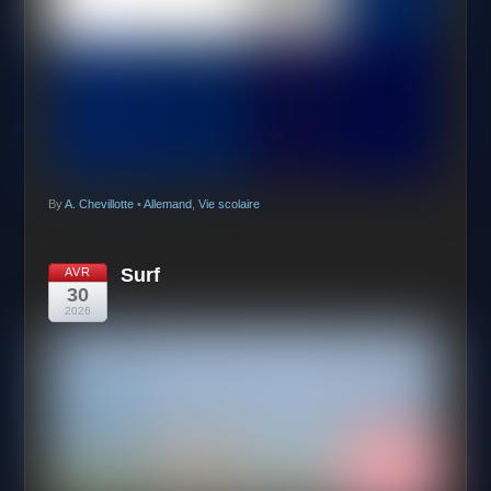
By
A. Chevillotte
•
Allemand
,
Vie scolaire
Surf
AVR
30
2026