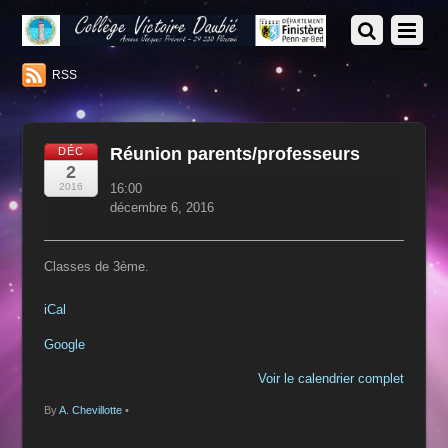
RSS
Réunion parents/professeurs
DÉC
2
Réunion
2016
16:00
parents/professeurs
décembre 6, 2016
Classes de 3ème.
iCal
Google
Voir le calendrier complet
By
A. Chevillotte
•