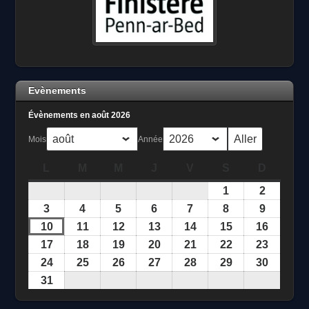
Evènements
Évènements en août 2026
Mois
Année
L
lundi
M
mardi
M
mercredi
J
jeudi
V
vendredi
S
samedi
D
dimanc
1
août
2
août
1,
2,
3
août
4
août
5
août
6
août
7
août
8
août
9
août
2026
2026
3,
4,
5,
6,
7,
8,
9,
10
août
11
août
12
août
13
août
14
août
15
août
16
août
2026
2026
2026
2026
2026
2026
2026
10,
11,
12,
13,
14,
15,
16,
17
août
18
août
19
août
20
août
21
août
22
août
23
août
2026
2026
2026
2026
2026
2026
2026
17,
18,
19,
20,
21,
22,
23,
24
août
25
août
26
août
27
août
28
août
29
août
30
août
2026
2026
2026
2026
2026
2026
2026
24,
25,
26,
27,
28,
29,
30,
31
août
2026
2026
2026
2026
2026
2026
2026
31,