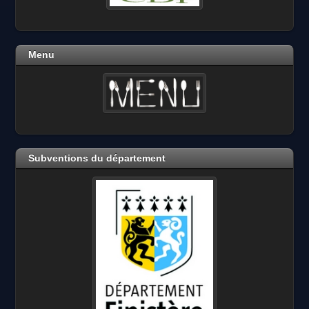
Menu
Subventions du département