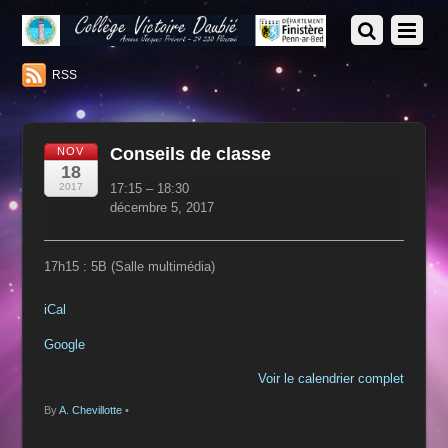
RSS
Conseils de classe
NOV
18
Conseils
2017
17:15
–
18:30
de
décembre 5, 2017
classe
17h15 : 5B (Salle multimédia)
iCal
Google
Voir le calendrier complet
By
A. Chevillotte
•