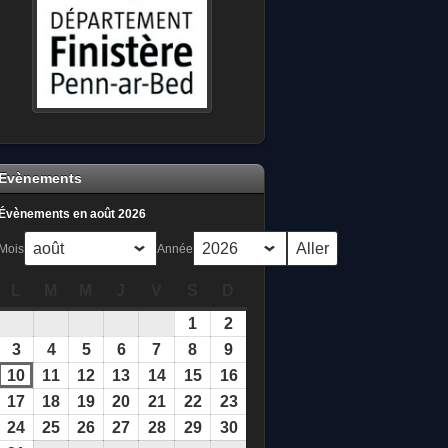
Evènements
Évènements en août 2026
Mois
Année
L
lundi
M
mardi
M
mercredi
J
jeudi
V
vendredi
S
samedi
D
dimanche
1
août
2
août
1,
2,
3
août
4
août
5
août
6
août
7
août
8
août
9
août
2026
2026
3,
4,
5,
6,
7,
8,
9,
10
août
11
août
12
août
13
août
14
août
15
août
16
août
2026
2026
2026
2026
2026
2026
2026
10,
11,
12,
13,
14,
15,
16,
17
août
18
août
19
août
20
août
21
août
22
août
23
août
2026
2026
2026
2026
2026
2026
2026
17,
18,
19,
20,
21,
22,
23,
24
août
25
août
26
août
27
août
28
août
29
août
30
août