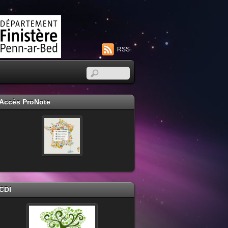
RSS
Accès ProNote
CDI