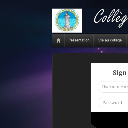
Présentation
Vie au collège
Sign