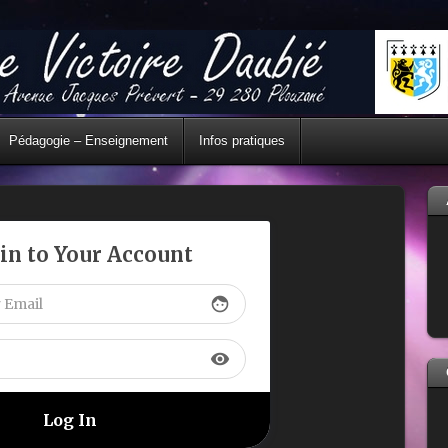
Pédagogie – Enseignement
Infos pratiques
 in to Your Account
face
visibility