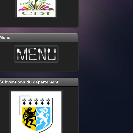
Menu
Subventions du département