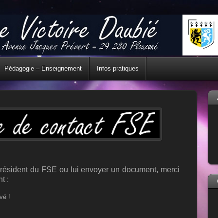
Pédagogie – Enseignement
Infos pratiques
président du FSE ou lui envoyer un document, merci
t :
vé !