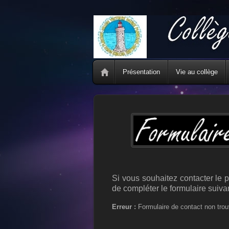
Présentation
Vie au collège
Si vous souhaitez contacter le 
de compléter le formulaire suivan
Erreur :
Formulaire de contact non trou